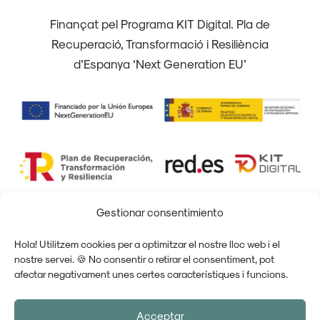
Finançat pel Programa KIT Digital. Pla de
Recuperació, Transformació i Resiliència
d’Espanya ‘Next Generation EU’
Gestionar consentimiento
Physio Wellness © 2026
Política de privacitat
|
Política de cokies
|
Avís legal
|
Hola! Utilitzem cookies per a optimitzar el nostre lloc web i el
nostre servei. 🍪 No consentir o retirar el consentiment, pot
Declaració d'accessibilitat
afectar negativament unes certes característiques i funcions.
Dissenyat per
Actitudo
Acceptar