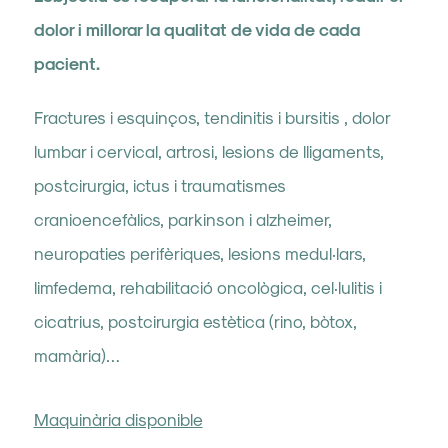
dolor i millorar la qualitat de vida de cada
pacient.
Fractures i esquinços, tendinitis i bursitis , dolor
lumbar i cervical, artrosi, lesions de lligaments,
postcirurgia, ictus i traumatismes
cranioencefàlics, parkinson i alzheimer,
neuropaties perifèriques, lesions medul·lars,
limfedema, rehabilitació oncològica, cel·lulitis i
cicatrius, postcirurgia estètica (rino, bòtox,
mamària)…
Maquinària disponible